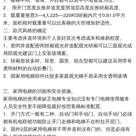
2 、用开门宽度反推井道宽度用顶层高度反推轿厢高度。
3、载重量推荐3—4人225—320KG轿厢内尺寸0.81.0平方
米。面积相对载重量可以比客梯的大些增加舒适性。
二、款式风格的确定
主要考虑井道环境和个人喜好其次考虑成本和难易程度。
1、密闭井道配密闭轿厢观光井道配观光轿厢可以三面观光或
局部观光建议门上安装玻璃窗。
2、轿厢形状多样。矩形、圆形、组合型都可以建议采用带有
透明材料的自动折叠门。
3、因家用电梯部件比较多家庭观光梯不易采用全透明玻璃
三、家用电梯的功能和安全措施。
家用电梯的使用者缺乏电梯专业知识没有专门电梯使用服务
人员安全性更不能降低最好按照客梯标准配置。
1、开门方式一般有二种。自动门和手动门。自动手动门必须
都有机电联锁功能防止开门走梯和电梯不在时拉开层门。
2、国外2层的家用电梯有不带井道和没有门的。但是必须有