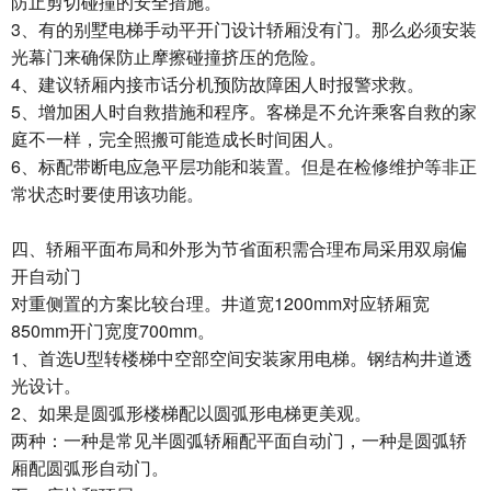
防止剪切碰撞的安全措施。
3、有的别墅电梯手动平开门设计轿厢没有门。那么必须安装
光幕门来确保防止摩擦碰撞挤压的危险。
4、建议轿厢内接市话分机预防故障困人时报警求救。
5、增加困人时自救措施和程序。客梯是不允许乘客自救的家
庭不一样，完全照搬可能造成长时间困人。
6、标配带断电应急平层功能和装置。但是在检修维护等非正
常状态时要使用该功能。
四、轿厢平面布局和外形为节省面积需合理布局采用双扇偏
开自动门
对重侧置的方案比较台理。井道宽1200mm对应轿厢宽
850mm开门宽度700mm。
1、首选U型转楼梯中空部空间安装家用电梯。钢结构井道透
光设计。
2、如果是圆弧形楼梯配以圆弧形电梯更美观。
两种：一种是常见半圆弧轿厢配平面自动门，一种是圆弧轿
厢配圆弧形自动门。